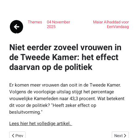
Themes
04 November
Maiar Alhaddad voor
2025
EenVandaag
Niet eerder zoveel vrouwen in
de Tweede Kamer: het effect
daarvan op de politiek
Er komen meer vrouwen dan ooit in de Tweede Kamer.
Volgens de voorlopige uitslag stijgt het percentage
vrouwelijke Kamerleden naar 43,3 procent. Wat betekent
dit voor de politiek? "Heeft zeker effect op
besluitvorming."
Lees hier het volledige artikel.
Previous article: Influencer, bokser, pleitbezorger van Trump: Jake Pauls 
Next article:
Prev
Next