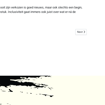
oit zijn verkozen is goed nieuws, maar ook slechts een begin,
tuk. Inclusiviteit gaat immers ook juist over wat er ná de
ct daarvan op de politiek
Next article: Genomine
Next