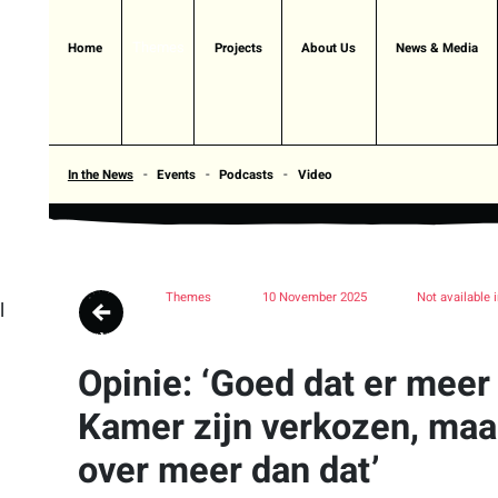
Themes
Home
Projects
About Us
News & Media
In the News
Events
Podcasts
Video
Themes
10 November 2025
Not available 
l
Opinie: ‘Goed dat er mee
Kamer zijn verkozen, maar
over meer dan dat’