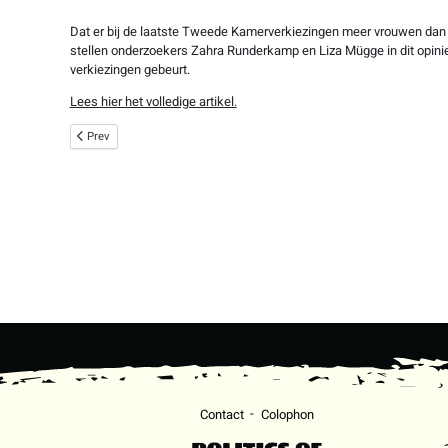
Dat er bij de laatste Tweede Kamerverkiezingen meer vrouwen dan o
stellen onderzoekers Zahra Runderkamp en Liza Mügge in dit opinies
verkiezingen gebeurt.
Lees hier het volledige artikel.
Previous article: Niet eerder zoveel vrouwen in de Tweede Kamer: het effe
Prev
Contact
Colophon